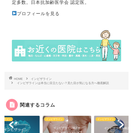
定多数。日本抗加齢医学会 認定医。
プロフィールを見る
HOME
インビザライン
インビザラインは本当に目立たない？見た目が気になる方へ徹底解説
関連するコラム
ビザライン
インビザライン
インビザライン