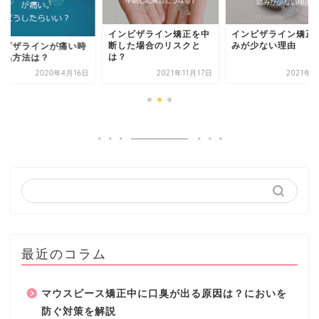
ンビザライン矯正を中
インビザライン矯正で痛
した場合のリスクと
みが少ない理由
インビザラインが痛
？
の対処方法は？
2021年11月17日
2021年7月9日
2020年4
最近のコラム
マウスピース矯正中に口臭が出る原因は？においを
防ぐ対策を解説