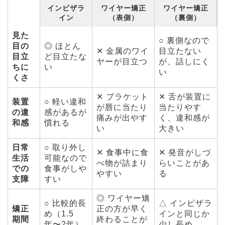
インビザラ
ワイヤー矯正
ワイヤー矯正
イン
（表側）
（裏側）
見た
○ 裏側なので
目の
◎ ほとん
✕ 金属のワイ
目立たない
目立
ど目立たな
ヤーが目立つ
が、話しにく
ちに
い
い
くさ
✕ ブラケット
✕ 舌が装置に
装置
○ 軽い違和
が唇に当たり
当たりやす
の違
感があるが
痛みが出やす
く、違和感が
和感
慣れる
い
大きい
日常
○ 取り外し
✕ 食事中に食
✕ 発音がしづ
生活
可能なので
べ物が詰まり
らいことがあ
での
食事がしや
やすい
る
支障
すい
◎ ワイヤー矯
○ 比較的長
△ インビザラ
矯正
正の方が早く
め（1.5
インと同じか
期間
終わることが
年〜2年）
少し長め