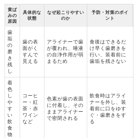
黄ば
具体的な
なぜ起こりやすい
予防・対策のポイ
みの
状態
のか
ント
原因
歯
垢
歯の表
アライナーで歯
食後はできるだ
の
面がく
が覆われ、唾液
け早く歯磨きを
磨
すんで
の自浄作用が弱
行い、装着前に
き
見える
まるため
歯垢を残さない
残
し
着
色
し
コーヒ
飲食時はアライ
色素が歯の表面
や
ー・紅
ナーを外し、装
に付着し、その
す
茶・赤
着前に口をゆす
ままアライナー
い
ワイン
ぐ・歯磨きをす
で密閉される
飲
など
る
食
物