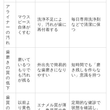
ア
ラ
イ
マウス
洗浄不足によ
毎日専用洗浄剤
ナ
ピース
り、汚れが歯に
などで清潔に保
ー
自体が
再付着する
つ
の
くすむ
汚
れ
歯
磨
磨いて
き
いるつ
外出先で簡易的
短時間でも「磨
の
もりで
な歯磨きになり
き残しを作らな
質
も汚れ
やすい
い」意識を持つ
の
が残る
低
下
歯
質
以前よ
定期的な健診で
エナメル質が薄
の
り黄色
状態を確認し、