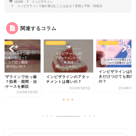
HOME
インビザライン
インビザラインで歯が黄ばむことはある？原因と予防・対処法
関連するコラム
ビザライン
インビザライン
インビザライン
インビザラインは寝ると
きだけつけても効果ない
ンビザラインのアタッ
インビザラインで出
の？
メントは痛いの？
は治る？効果・期間
らないケースを解説
2020年3月5日
2024年10月30日
2020年3