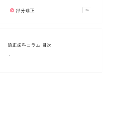
部分矯正
34
矯正歯科コラム 目次
・