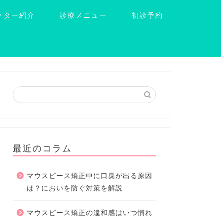
クター紹介
診療メニュー
初診予約
最近のコラム
マウスピース矯正中に口臭が出る原因
は？においを防ぐ対策を解説
マウスピース矯正の違和感はいつ慣れ