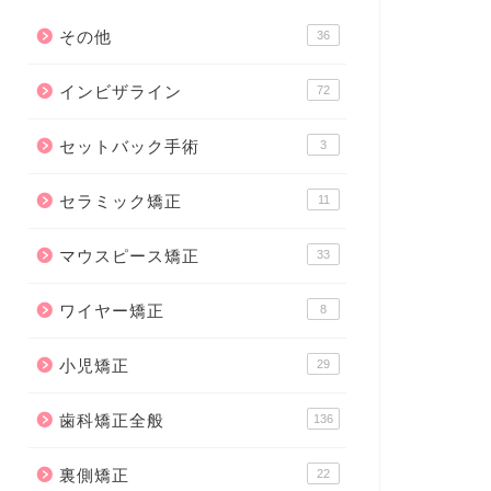
その他
36
インビザライン
72
セットバック手術
3
セラミック矯正
11
マウスピース矯正
33
ワイヤー矯正
8
小児矯正
29
歯科矯正全般
136
裏側矯正
22