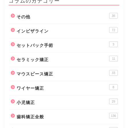
コラムのカテゴリー
36
その他
72
インビザライン
3
セットバック手術
11
セラミック矯正
33
マウスピース矯正
8
ワイヤー矯正
29
小児矯正
136
歯科矯正全般