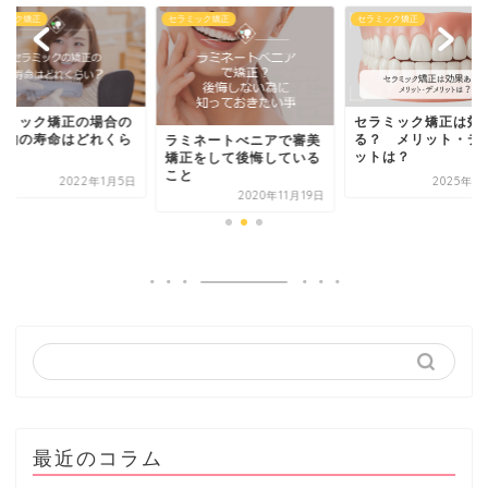
ミック矯正
セラミック矯正
セラミック矯正
セラミック矯正は効果あ
セラミック矯正の場
る？ メリット・デメリ
被せ物の寿命はどれ
ミネートべニアで審美
ットは？
い？
正をして後悔している
と
2025年11月6日
2022年1
2020年11月19日
最近のコラム