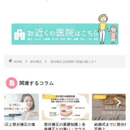
HOME
部分矯正
部分矯正は短期間で前歯が動くの？
関連するコラム
分矯正
部分矯正
部分矯正
分矯正の基礎知識｜全
全体矯正と部分矯
結婚式までに部分矯正は
矯正との違い・マウス
いは？
可能？