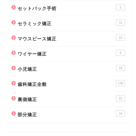
3
セットバック手術
11
セラミック矯正
33
マウスピース矯正
8
ワイヤー矯正
29
小児矯正
136
歯科矯正全般
22
裏側矯正
34
部分矯正