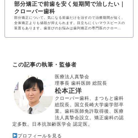
部分矯正で前歯を安く短期間で治したい｜
クローバー歯科
部分矯正について。気になる前歯だけを治すので治療期間が短く、
全体矯正よりも値段が抑えられます。目立ちにくいマウスピースの
装置もあります。歯並びのお悩みは歯列矯正の専門医のクロー...
この記事の執筆・監修者
医療法人真摯会
理事長 歯科医師 総院長
松本正洋
クローバー歯科、まつもと歯科
総院長。国立長崎大学歯学部卒
業。歯科医師免許取得後、医療
法人真摯会設立。矯正歯科の認
定多数。日本抗加齢医学会 認定医。
プロフィールを見る