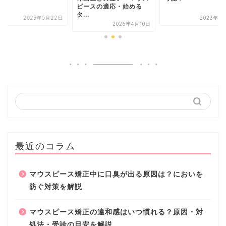
ースの適応・始める
..
2023年3月13日
2023年
2026年4月10日
最近のコラム
マウスピース矯正中に口臭が出る原因は？においを
防ぐ対策を解説
マウスピース矯正の違和感はいつ慣れる？原因・対
処法・受診の目安を解説