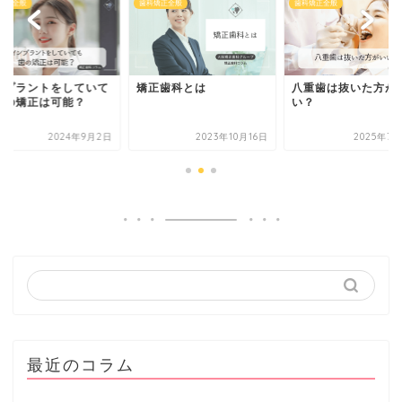
歯科矯正全般
歯科矯正全般
歯科矯正全般
て
矯正歯科とは
八重歯は抜いた方がい
インプラン
い？
も歯の矯正
2日
2023年10月16日
2025年7月28日
最近のコラム