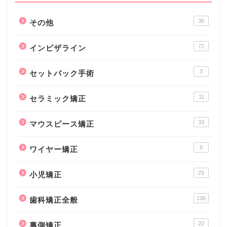
36
その他
72
インビザライン
3
セットバック手術
11
セラミック矯正
33
マウスピース矯正
8
ワイヤー矯正
29
小児矯正
136
歯科矯正全般
22
裏側矯正