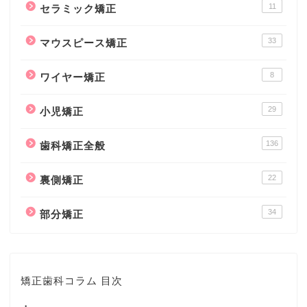
11
セラミック矯正
33
マウスピース矯正
8
ワイヤー矯正
29
小児矯正
136
歯科矯正全般
22
裏側矯正
34
部分矯正
矯正歯科コラム 目次
・