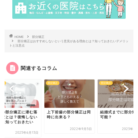
HOME
部分矯正
部分矯正はおすすめしないという意見がある理由とは？知っておきたいデメリッ
トと注意点
関連するコラム
分矯正
部分矯正
部分矯正
格安の部分矯正に
下前歯の部分矯正は同
結婚式までに部分矯正は
とし穴とは？後悔
に出来る？
可能？
ために知っておき
リ...
2022年9月5日
2023年3月13日
2025年