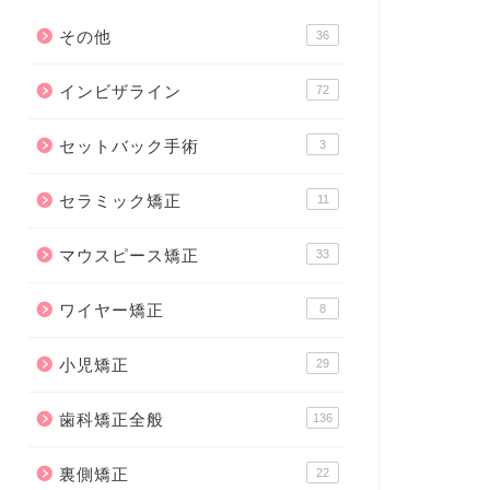
その他
36
インビザライン
72
セットバック手術
3
セラミック矯正
11
マウスピース矯正
33
ワイヤー矯正
8
小児矯正
29
歯科矯正全般
136
裏側矯正
22