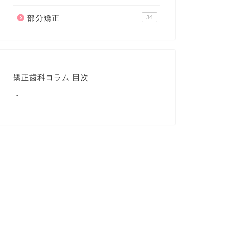
部分矯正
34
矯正歯科コラム 目次
・