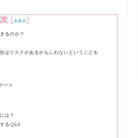
次
[
]
非表示
できるのか？
合はリスクがあるかもしれないということを
ケース
には？
するQ&A