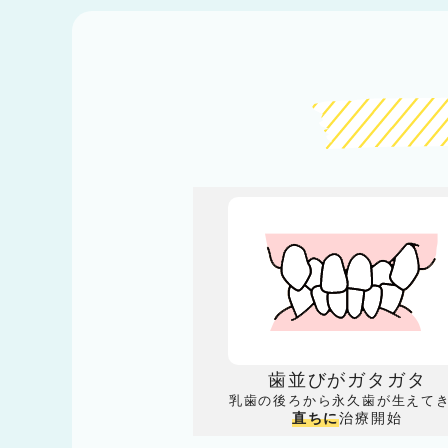
歯並びがガタガタ
乳歯の後ろから永久歯が生えて
治療開始
直ちに