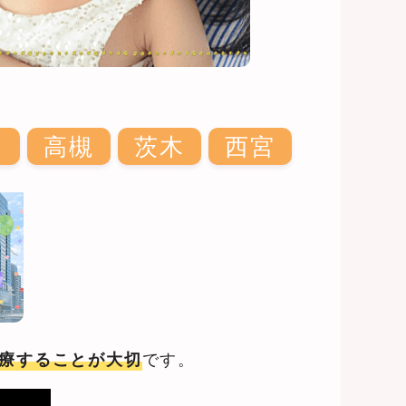
中
高槻
茨木
西宮
です。
療することが大切