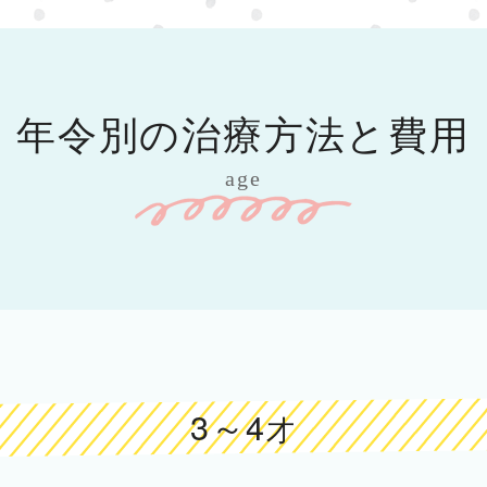
年令別の
治療方法と費用
age
3～4
才