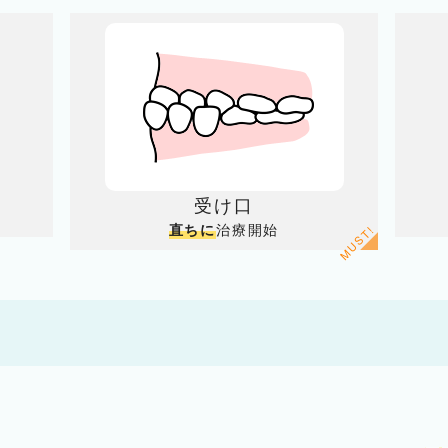
受け口
治療開始
直ちに