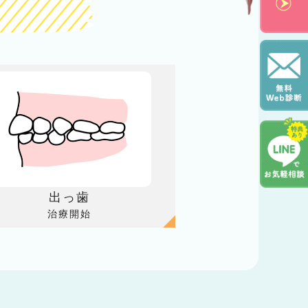
出っ歯
治療開始