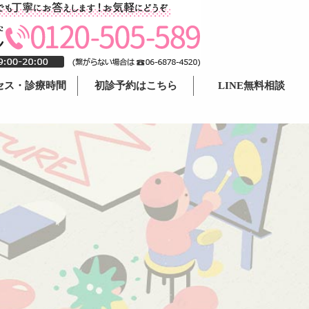
セス・診療時間
初診予約はこちら
LINE無料相談
セス・診療時間
院
ば院
寺院
橋院
院
橋院
院