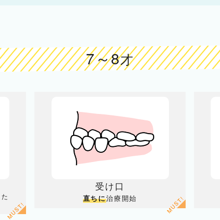
7～8
才
受け口
きた
治療開始
直ちに