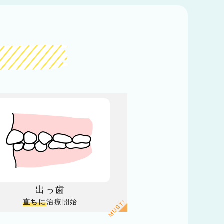
出っ歯
治療開始
直ちに