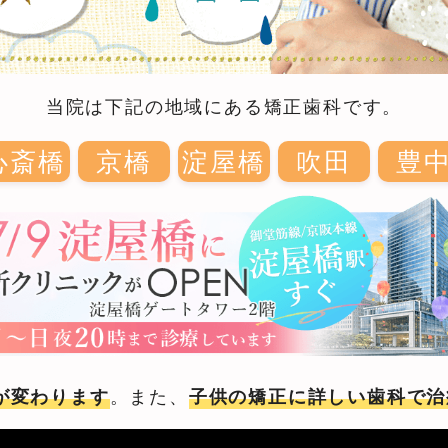
当院は下記の地域にある矯正歯科です。
心斎橋
京橋
淀屋橋
吹田
豊
。また、
が変わります
子供の矯正に詳しい歯科で治