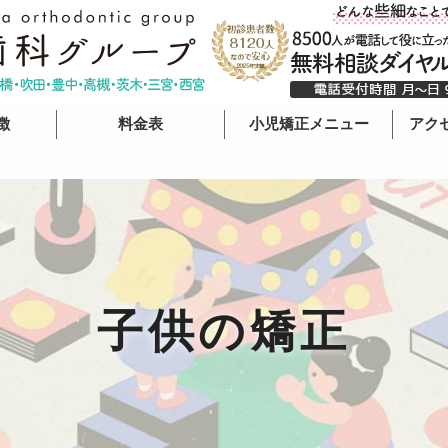
徴
料金表
小児矯正メニュー
アク
料金表
子供の矯正TOP
アク
医療費控除について
治療は何才から？
梅田
矯正歯科の費用と相場
小児矯正の料金
なん
矯正治療は高い？
固定式
天王
子供の矯正
取り外し式
心斎
プレオルソ
京橋
インビザラインファースト
淀屋
吹田