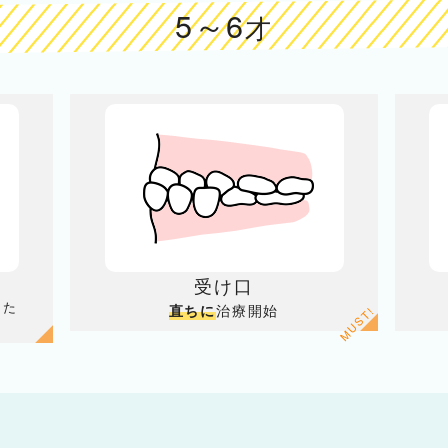
5～6
才
受け口
きた
治療開始
直ちに