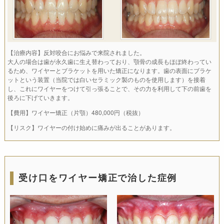
【治療内容】反対咬合にお悩みで来院されました。
大人の場合は歯が永久歯に生え替わっており、顎骨の成長もほぼ終わってい
るため、ワイヤーとブラケットを用いた矯正になります。歯の表面にブラケ
ットという装置（当院では白いセラミック製のものを使用します）を接着
し、これにワイヤーをつけて引っ張ることで、その力を利用して下の前歯を
後ろに下げていきます。
【費用】ワイヤー矯正（片顎）480,000円（税抜）
【リスク】ワイヤーの付け始めに痛みが出ることがあります。
受け口をワイヤー矯正で治した症例