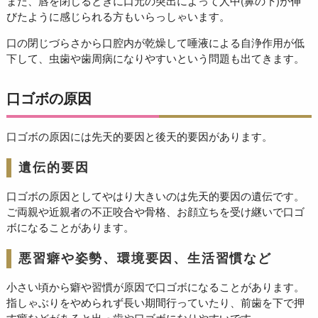
また、唇を閉じるときに口元の突出によって人中(鼻の下)が伸
びたように感じられる方もいらっしゃいます。
口の閉じづらさから口腔内が乾燥して唾液による自浄作用が低
下して、虫歯や歯周病になりやすいという問題も出てきます。
口ゴボの原因
口ゴボの原因には先天的要因と後天的要因があります。
遺伝的要因
口ゴボの原因としてやはり大きいのは先天的要因の遺伝です。
ご両親や近親者の不正咬合や骨格、お顔立ちを受け継いで口ゴ
ボになることがあります。
悪習癖や姿勢、環境要因、生活習慣など
小さい頃から癖や習慣が原因で口ゴボになることがあります。
指しゃぶりをやめられず長い期間行っていたり、前歯を下で押
す癖などがあると出っ歯や口ゴボになりやすいです。