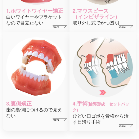
1.ホワイトワイヤー矯正
2.マウスピース
（インビザライン）
白いワイヤーやブラケット
なので目立たない
取り外し式でかつ透明
3.裏側矯正
4.手術
(輪郭形成・セットバッ
歯の裏側につけるので見え
ク)
ない
ひどい口ゴボを骨格から治
す日帰り手術